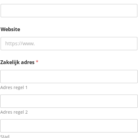
Website
j
Zakelijk adres
*
o
u
w
o
v
Adres regel 1
e
r
i
g
Adres regel 2
e
*
Stad